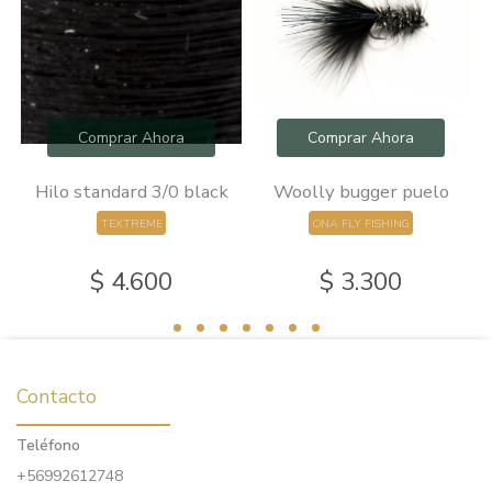
Comprar Ahora
Comprar Ahora
0
Hilo standard 3/0 black
Woolly bugger puelo
TEXTREME
ONA FLY FISHING
$ 4.600
$ 3.300
Contacto
Teléfono
+56992612748