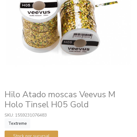
Hilo Atado moscas Veevus M
Holo Tinsel H05 Gold
SKU: 1559231076483
Textreme
Stock por sucursal