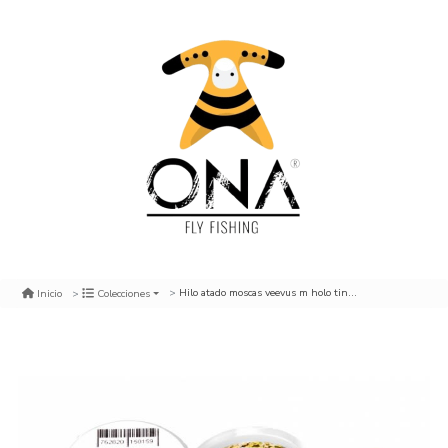
Hilo atado moscas veevus m holo tinsel h05 gold
Inicio
Colecciones