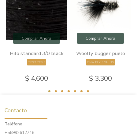
Comprar Ahora
Comprar Ahora
0
Hilo standard 3/0 black
Woolly bugger puelo
TEXTREME
ONA FLY FISHING
$ 4.600
$ 3.300
Contacto
Teléfono
+56992612748