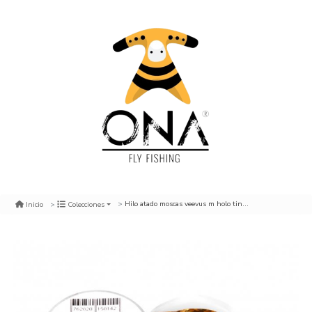
Hilo atado moscas veevus m holo tinsel h 06 copper
Inicio
Colecciones