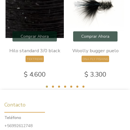
Comprar Ahora
Comprar Ahora
0
Hilo standard 3/0 black
Woolly bugger puelo
TEXTREME
ONA FLY FISHING
$ 4.600
$ 3.300
Contacto
Teléfono
+56992612748