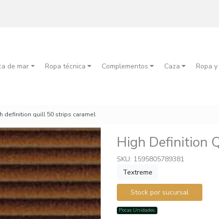
ca de mar
Ropa técnica
Complementos
Caza
Ropa y
h definition quill 50 strips caramel
High Definition 
SKU: 1595805789381
Textreme
Stock por sucursal
Pocas Unidades.