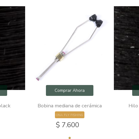
Comprar Ahora
black
Bobina mediana de cerámica
Hilo
ONA FLY FISHING
$ 7.600