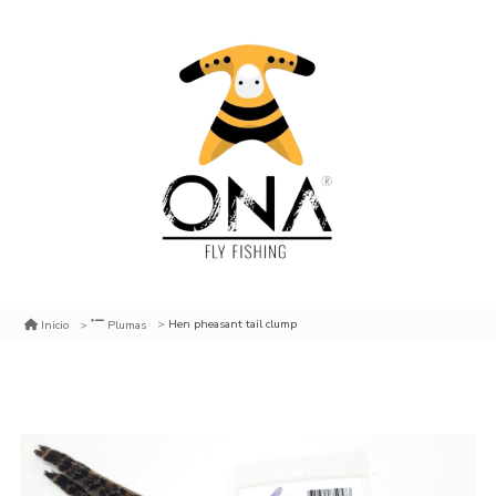
Hen pheasant tail clump
Inicio
Plumas