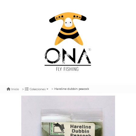
Hareline dubbin peacock
Inicio
Colecciones