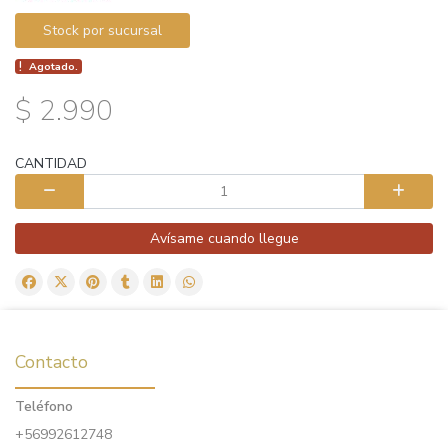
Stock por sucursal
Agotado.
$ 2.990
CANTIDAD
Avísame cuando llegue
Contacto
Teléfono
+56992612748