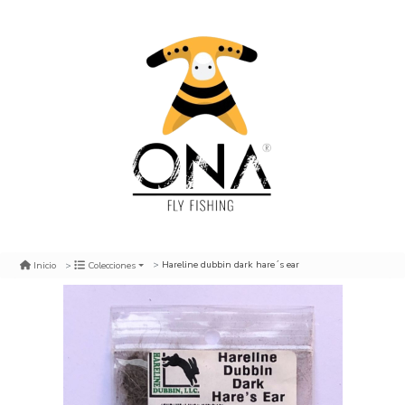
Hareline dubbin dark hare´s ear
Inicio
Colecciones