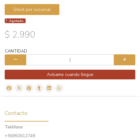
Stock por sucursal
Agotado.
$ 2.990
CANTIDAD
Avísame cuando llegue
Contacto
Teléfono
+56992612748