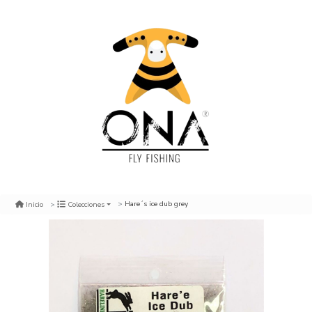
Hare´s ice dub grey
Inicio
Colecciones