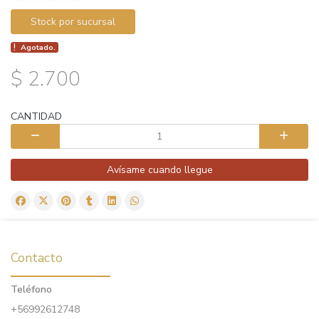
Stock por sucursal
Agotado.
$ 2.700
CANTIDAD
Avísame cuando llegue
Contacto
Teléfono
+56992612748