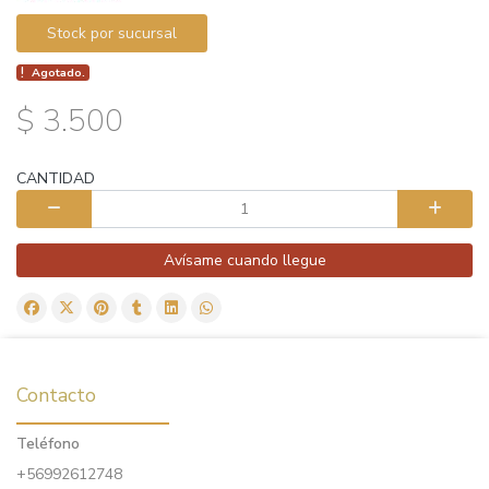
Stock por sucursal
Agotado.
$ 3.500
CANTIDAD
Avísame cuando llegue
Contacto
Teléfono
+56992612748