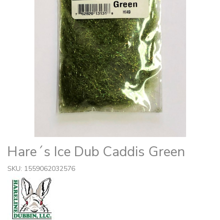
Hare´s Ice Dub Caddis Green
SKU: 1559062032576