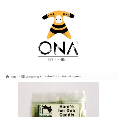
Hare´s ice dub caddis green
Inicio
Colecciones