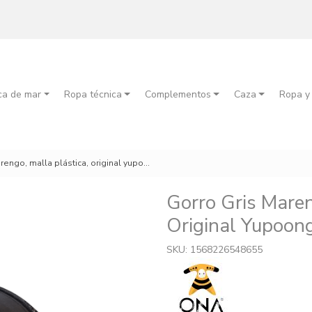
ca de mar
Ropa técnica
Complementos
Caza
Ropa y
engo, malla plástica, original yupoong
Gorro Gris Maren
Original Yupoon
SKU: 1568226548655