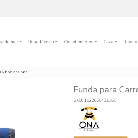
ca de mar
Ropa técnica
Complementos
Caza
Ropa y
s y bobinas ona
Funda para Carr
SKU: 1622650432060