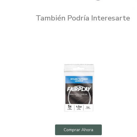
También Podría Interesarte
hora
Comprar Ahora