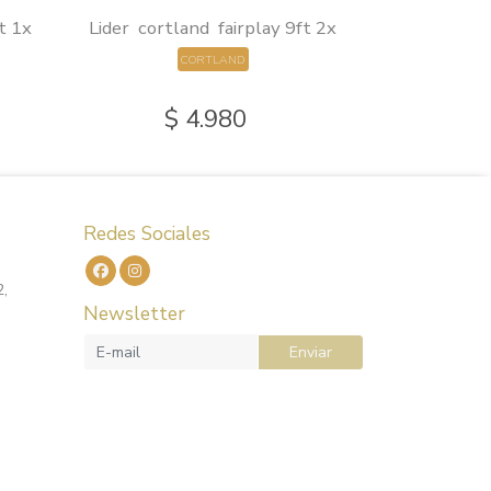
t 1x
Lider cortland fairplay 9ft 2x
Lider cortl
CORTLAND
$ 4.980
$
Redes Sociales
2,
Newsletter
Enviar