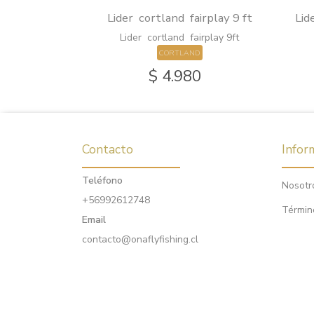
irplay 9ft 4x
Lider cortland fairplay 9 ft
Lid
Lider cortland fairplay 9ft
D
CORTLAND
0
$ 4.980
Contacto
Infor
Teléfono
Nosotr
+56992612748
Términ
Email
contacto@onaflyfishing.cl