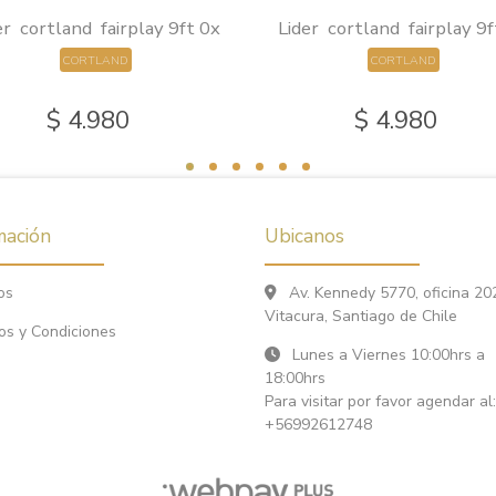
er cortland fairplay 9ft 0x
Lider cortland fairplay 9f
CORTLAND
CORTLAND
$ 4.980
$ 4.980
mación
Ubicanos
os
Av. Kennedy 5770, oficina 20
Vitacura, Santiago de Chile
os y Condiciones
Lunes a Viernes 10:00hrs a
18:00hrs
Para visitar por favor agendar al:
+56992612748