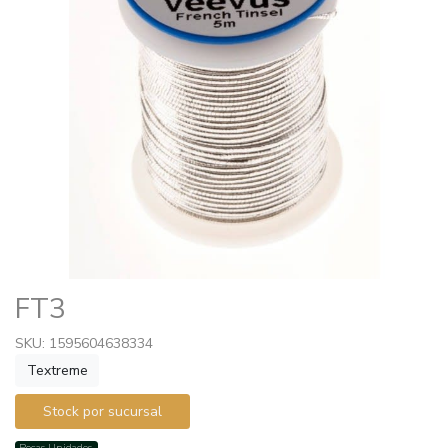
FT3
SKU: 1595604638334
Textreme
Stock por sucursal
Pocas Unidades.