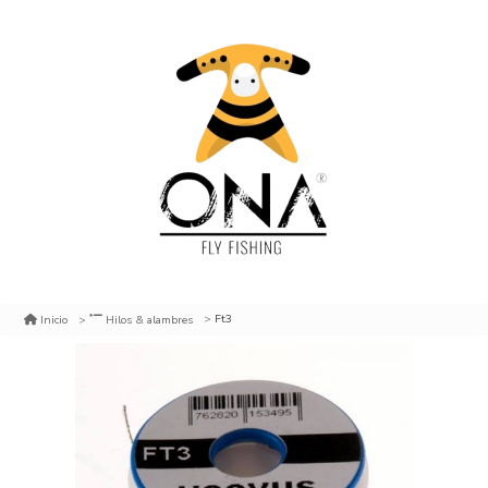
Ft3
Inicio
Hilos & alambres