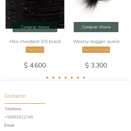
Comprar Ahora
Comprar Ahora
0
Hilo standard 3/0 black
Woolly bugger puelo
TEXTREME
ONA FLY FISHING
$ 4.600
$ 3.300
Contacto
Teléfono
+56992612748
Email