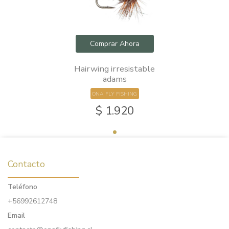
Comprar Ahora
Hairwing irresistable
adams
ONA FLY FISHING
$ 1.920
Contacto
Teléfono
+56992612748
Email