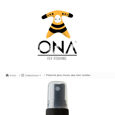
Flotante para mosca seca loon outdoor fly spritz 2
Inicio
Colecciones