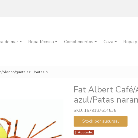
ca de mar
Ropa técnica
Complementos
Caza
Ropa y
blanco/guata azul/patas naranja
Fat Albert Café
azul/Patas naran
SKU: 1579187614535
Stock por sucursal
Agotado.