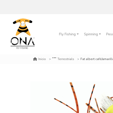
Fly Fishing
Spinning
Pes
Fat albert café/amarillo/
Inicio
Terrestrials