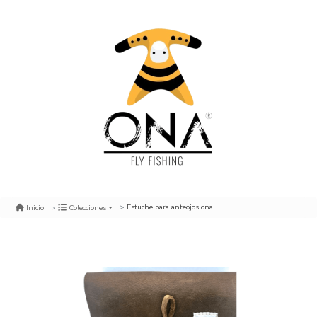
Estuche para anteojos ona
Inicio
Colecciones