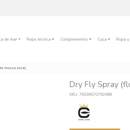
ca de mar
Ropa técnica
Complementos
Caza
Ropa y
ante mosca seca)
Dry Fly Spray (f
SKU: 76538570792088