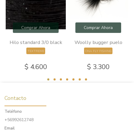
Comprar Ahora
Comprar Ahora
0
Hilo standard 3/0 black
Woolly bugger puelo
TEXTREME
ONA FLY FISHING
$ 4.600
$ 3.300
Contacto
Teléfono
+56992612748
Email