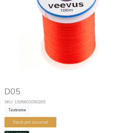
D05
SKU: 1595601050205
Textreme
Stock por sucursal
Pocas Unidades.