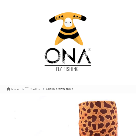
Cuello brown trout
Inicio
Cuellos