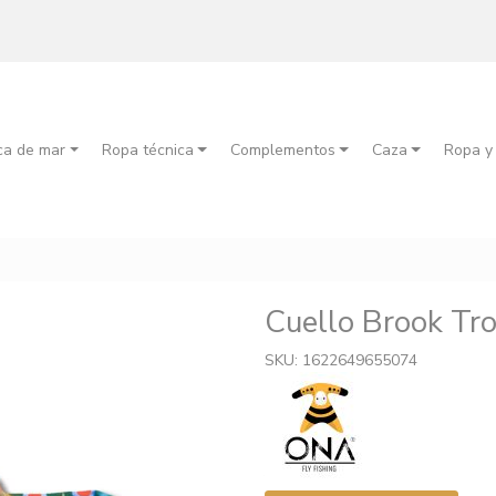
ca de mar
Ropa técnica
Complementos
Caza
Ropa y
Cuello Brook Tr
SKU: 1622649655074