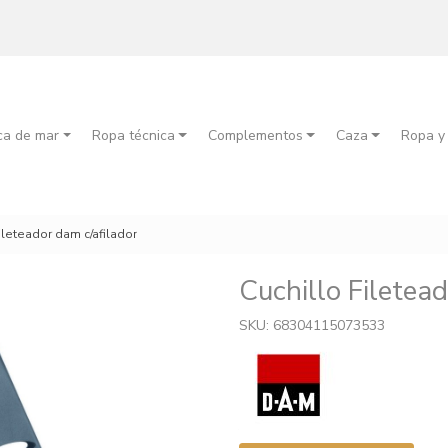
ca de mar
Ropa técnica
Complementos
Caza
Ropa y
fileteador dam c/afilador
Cuchillo Filetea
SKU: 68304115073533