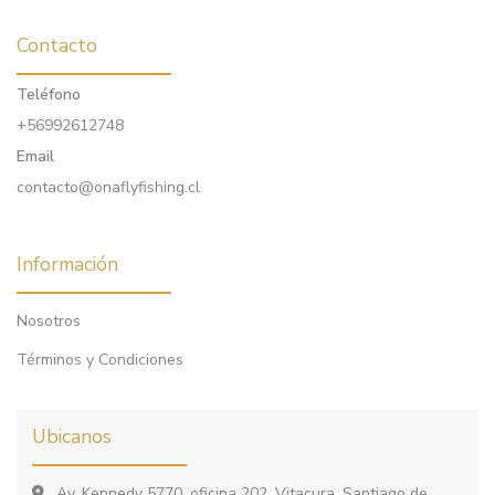
Contacto
Teléfono
+56992612748
Email
contacto@onaflyfishing.cl
Información
Nosotros
Términos y Condiciones
Ubicanos
Av. Kennedy 5770, oficina 202, Vitacura, Santiago de