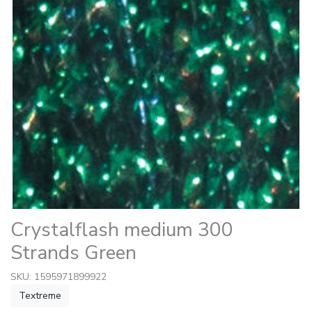
Crystalflash medium 300
Strands Green
SKU: 1595971899922
Textreme