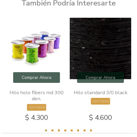
También Podría Interesarte
Comprar Ahora
Comprar Ahora
10
Hilo holo fibers md 300
Hilo standard 3/0 black
den.
TEXTREME
TEXTREME
$ 4.300
$ 4.600