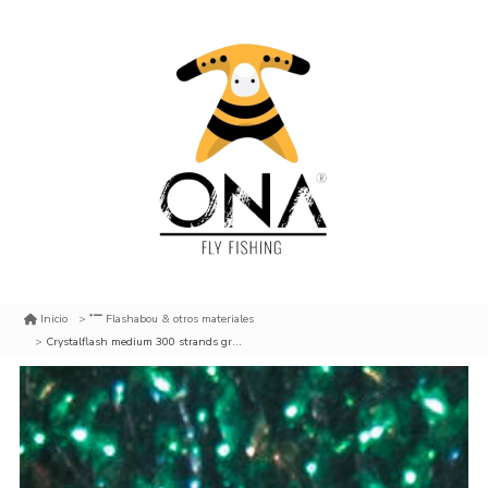
Inicio
Flashabou & otros materiales
Crystalflash medium 300 strands green