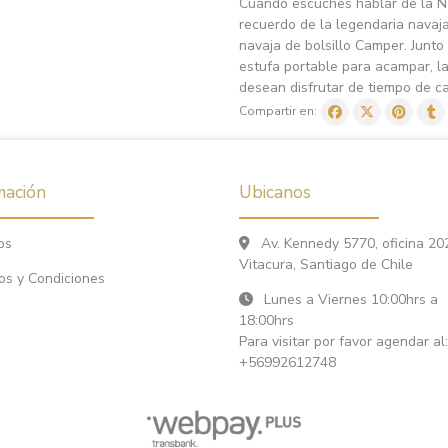
Cuando escuches hablar de la Na
recuerdo de la legendaria navaja
navaja de bolsillo Camper. Junto
estufa portable para acampar, l
desean disfrutar de tiempo de cal
Compartir en:
mación
Ubicanos
os
Av. Kennedy 5770, oficina 20
Vitacura, Santiago de Chile
os y Condiciones
Lunes a Viernes 10:00hrs a
18:00hrs
Para visitar por favor agendar al:
+56992612748