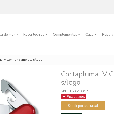
ca de mar
Ropa técnica
Complementos
Caza
Ropa y
a victorinox campista s/logo
Cortapluma VI
s/logo
SKU: 1506490424
Stock por sucursal