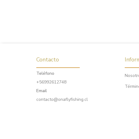
Contacto
Infor
Teléfono
Nosotr
+56992612748
Términ
Email
contacto@onaflyfishing.cl