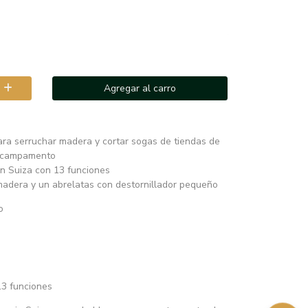
Agregar al carro
ara serruchar madera y cortar sogas de tiendas de
e campamento
en Suiza con 13 funciones
madera y un abrelatas con destornillador pequeño
o
13 funciones