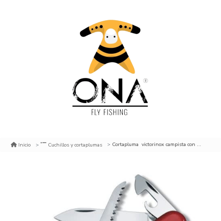
Cortapluma victorinox campista con logo
Inicio
Cuchillos y cortaplumas