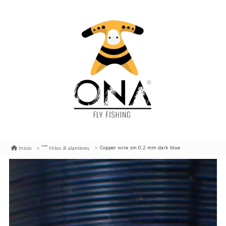
Copper wire sm 0,2 mm dark blue
Inicio
Hilos & alambres