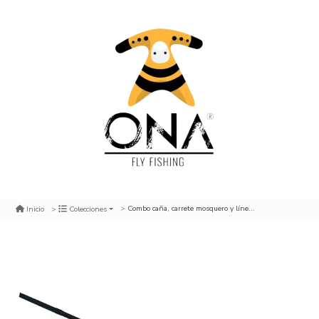
Combo caña, carrete mosquero y línea, tempest, # 5, 9´
Inicio
Colecciones