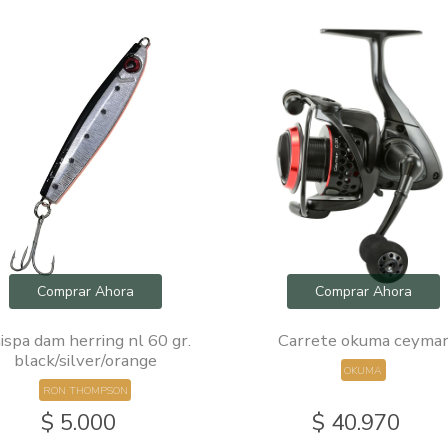
Comprar Ahora
Comprar Ahora
ispa dam herring nl 60 gr.
Carrete okuma ceyma
black/silver/orange
OKUMA
RON THOMPSON
$ 5.000
$ 40.970