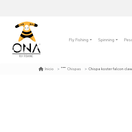
Fly Fishing
Spinning
Pes
Chispa koster falcon cla
Inicio
Chispas