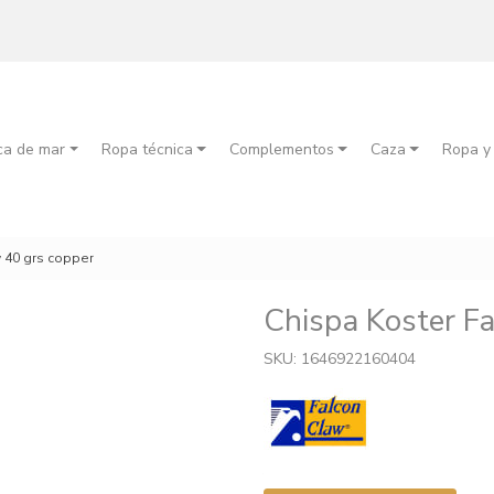
ca de mar
Ropa técnica
Complementos
Caza
Ropa y
w 40 grs copper
Chispa Koster F
SKU: 1646922160404