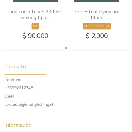
Linea rio intouch 24 feet
Terrestrial flying ant
sinking tip dc
black
RIO
ONA FLY FISHING
$ 90.000
$ 2.000
Contacto
Teléfono
+56992612748
Email
contacto@onaflyfishing.cl
Información