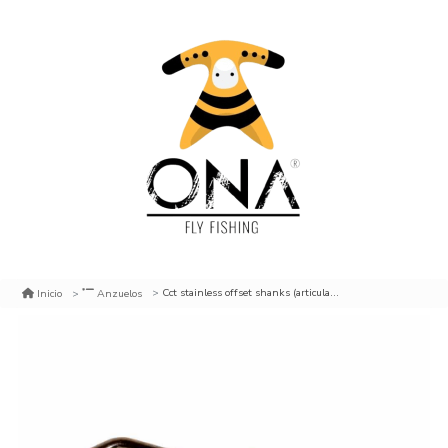
Cct stainless offset shanks (articuladas)
Inicio
Anzuelos