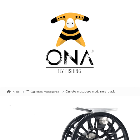
Carrete mosquero mod. nera black
Inicio
Carretes mosqueros