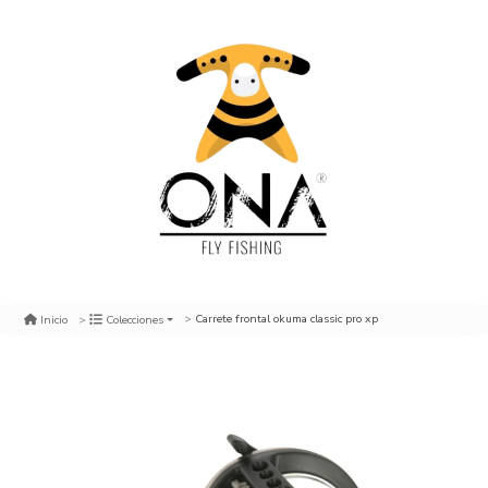
Carrete frontal okuma classic pro xp
Inicio
Colecciones