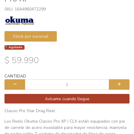
SKU: 1644860472299
Stock por sucursal
Agotado.
$ 59.990
CANTIDAD
Avísame cuando llegue
Classic Pro Star Drag Reel
Los Reels Okuma Classic Pro XP / CLX están equipados con pie
de carrete de acero inoxidable para mayor resistencia, manivela
de poder estilo T, sistema de devanador de línea de acero