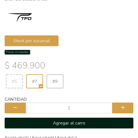
Stock por sucursal
Pocas Unidades.
$ 469.900
#5
#7
#9
CANTIDAD
Agregar al carro
Acción rápida | Agua salada | Agua dulce