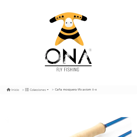
Caña mosquera tfo axiom ii-x
Inicio
Colecciones