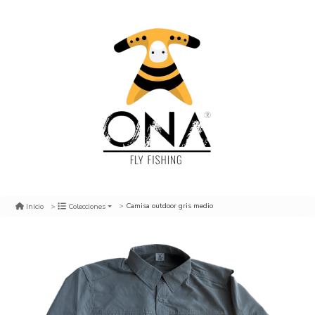
Camisa outdoor gris medio
Inicio
Colecciones