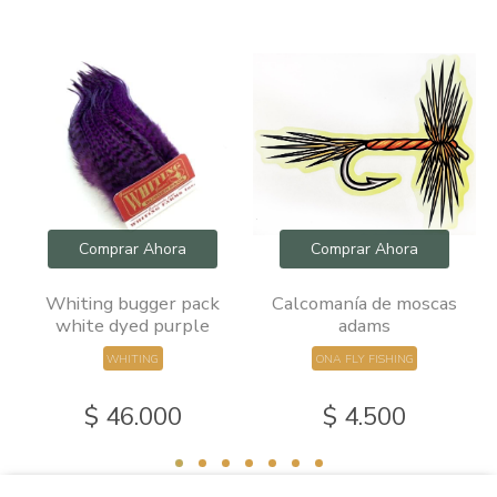
Comprar Ahora
Comprar Ahora
ra
Whiting bugger pack
Calcomanía de moscas
white dyed purple
adams
WHITING
ONA FLY FISHING
$ 46.000
$ 4.500