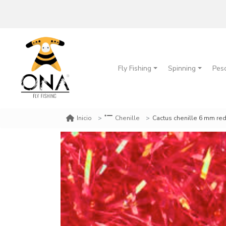
Fly Fishing
Spinning
Pes
Cactus chenille 6 mm re
Inicio
Chenille