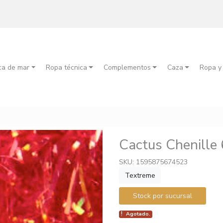
ca de mar
Ropa técnica
Complementos
Caza
Ropa y
d
Cactus Chenille
SKU: 1595875674523
Textreme
Stock por sucursal
Agotado.