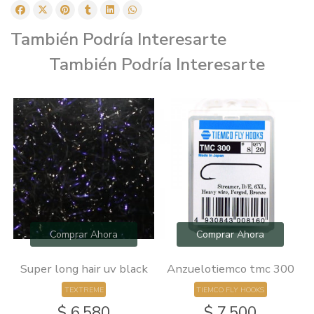
También Podría Interesarte
También Podría Interesarte
Comprar Ahora
Comprar Ahora
Super long hair uv black
Anzuelotiemco tmc 300
TEXTREME
TIEMCO FLY HOOKS
$ 6.580
$ 7.500