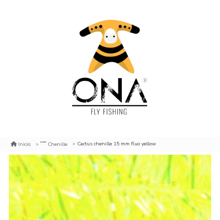
Cactus chenille 15 mm fluo yellow
Inicio
Chenille