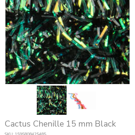
Cactus Chenille 15 mm Black
SKU: 1595808425485