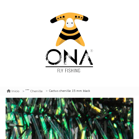
Cactus chenille 15 mm black
Inicio
Chenille