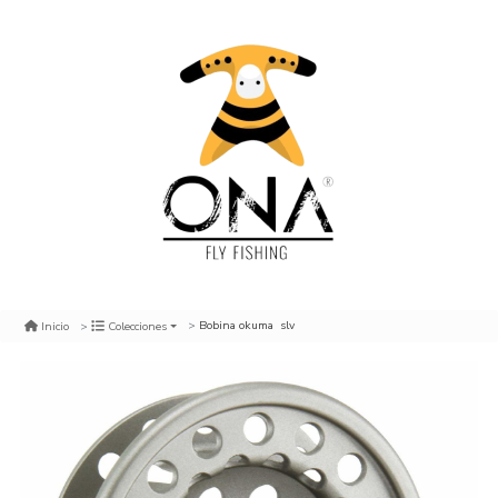
Bobina okuma slv
Inicio
Colecciones