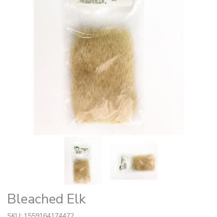
Bleached Elk
SKU: 1559164174472