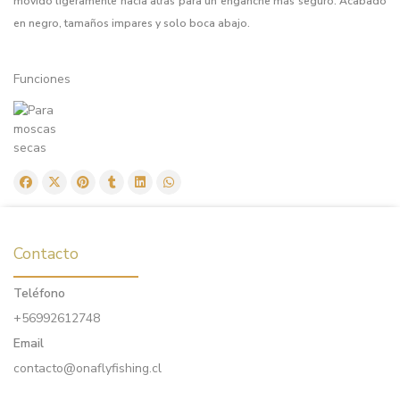
movido ligeramente hacia atrás para un enganche más seguro. Acabado
en negro, tamaños impares y solo boca abajo.
Funciones
Contacto
Teléfono
+56992612748
Email
contacto@onaflyfishing.cl