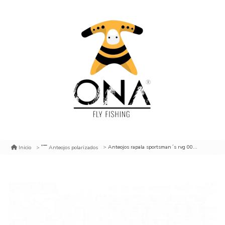
Anteojos rapala sportsman´s rvg 001bs
Inicio
Anteojos polarizados