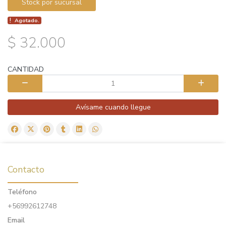
Stock por sucursal
Agotado.
$ 32.000
CANTIDAD
Avísame cuando llegue
Contacto
Teléfono
+56992612748
Email