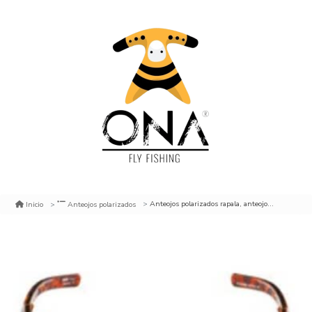
Anteojos polarizados rapala, anteojos sobre los anteojos ópticos
Inicio
Anteojos polarizados